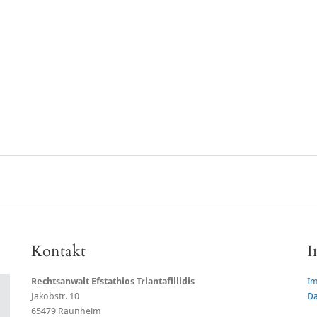
Kontakt
I
Rechtsanwalt Efstathios Triantafillidis
I
Jakobstr. 10
Da
65479 Raunheim